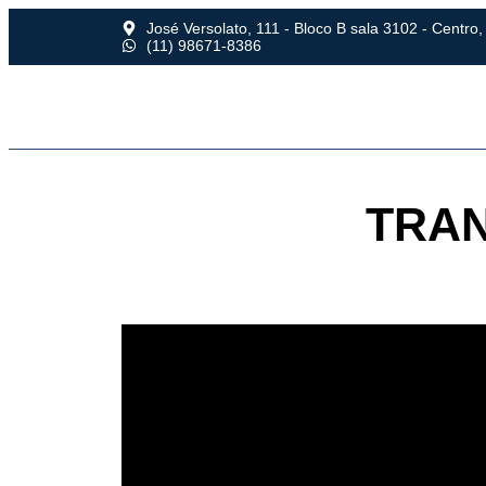
José Versolato, 111 - Bloco B sala 3102 - Centr
(11) 98671-8386
INÍC
TRA