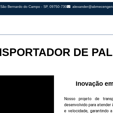
o, São Bernardo do Campo - SP, 09750-730
alexander@abmecengen
IO
SOBRE NÓS
SOLUÇÕES E SERVIÇOS
BLO
NSPORTADOR DE PAL
Inovação em
Nosso projeto de trans
desenvolvido para atender 
e velocidade, garantindo 